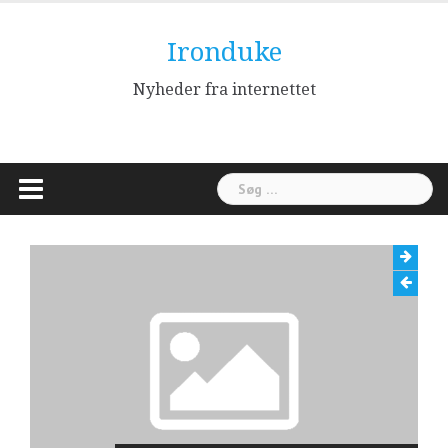
Skip
to
Ironduke
content
Nyheder fra internettet
Søg
efter: