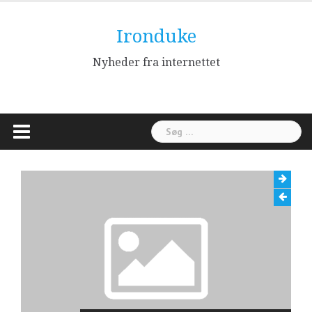
Skip
to
Ironduke
content
Nyheder fra internettet
Søg
efter: