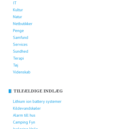
IT
Kultur
Natur
Netbutikker
Penge
Samfund
Services
Sundhed
Terapi
Tøj
Videnskab
TILFÆLDIGE INDLÆG
Lithium ion battery systemer
Kildevandskøler
Alarm till hus
Camping Fyn
Isolering Vejle