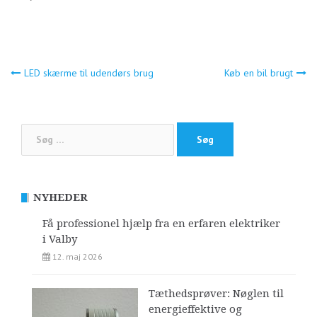
Indlægsnavigation
LED skærme til udendørs brug
Køb en bil brugt
Søg
efter:
NYHEDER
Få professionel hjælp fra en erfaren elektriker
i Valby
12. maj 2026
Tæthedsprøver: Nøglen til
energieffektive og