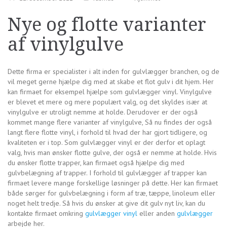
Nye og flotte varianter
af vinylgulve
Dette firma er specialister i alt inden for gulvlægger branchen, og de
vil meget gerne hjælpe dig med at skabe et flot gulv i dit hjem. Her
kan firmaet for eksempel hjælpe som gulvlægger vinyl. Vinylgulve
er blevet et mere og mere populært valg, og det skyldes især at
vinylgulve er utroligt nemme at holde. Derudover er der også
kommet mange flere varianter af vinylgulve, Så nu findes der også
langt flere flotte vinyl, i forhold til hvad der har gjort tidligere, og
kvaliteten er i top. Som gulvlægger vinyl er der derfor et oplagt
valg, hvis man ønsker flotte gulve, der også er nemme at holde. Hvis
du ønsker flotte trapper, kan firmaet også hjælpe dig med
gulvbelægning af trapper. I forhold til gulvlægger af trapper kan
firmaet levere mange forskellige løsninger på dette. Her kan firmaet
både sørger for gulvbelægning i form af træ, tæppe, linoleum eller
noget helt tredje. Så hvis du ønsker at give dit gulv nyt liv, kan du
kontakte firmaet omkring
gulvlægger vinyl
eller anden
gulvlægger
arbejde her.